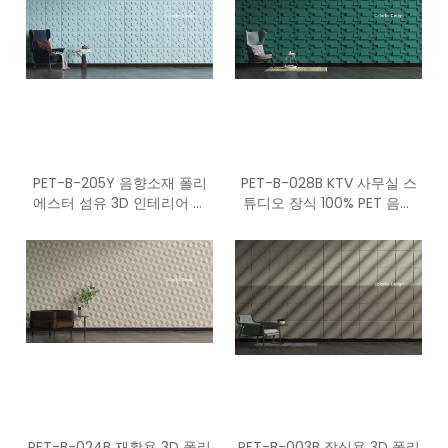
PET-B-205Y 음향소재 폴리
PET-B-028B KTV 사무실 스
에스터 섬유 3D 인테리어 패
튜디오 장식 100% PET 음향
널
패널
PET-B-024B 재활용 3D 폴리
PET-B-003B 장식용 3D 폴리